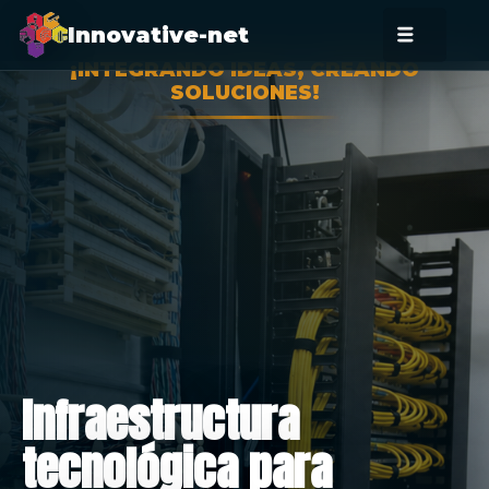
Innovative-net
¡INTEGRANDO IDEAS, CREANDO
SOLUCIONES!
Nosotros
Misión
Visión
Valores
Código de ética
Certificaciones
Soluciones
Por industria
Por solución
Infraestructura
Por ciudad
tecnológica para
Nuestro proceso