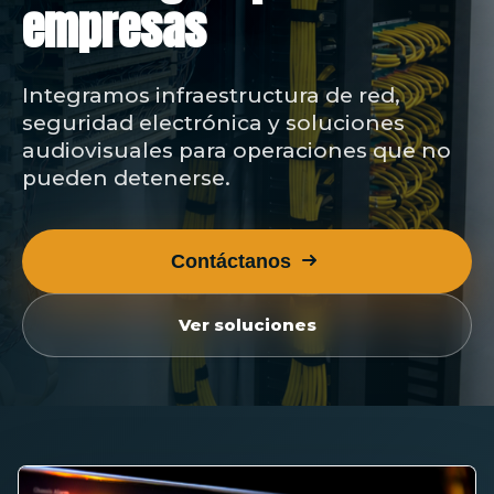
empresas
Certificaciones técnicas
Portafolio
Mapa
Integramos infraestructura de red,
seguridad electrónica y soluciones
Clientes
audiovisuales para operaciones que no
Certificaciones
pueden detenerse.
Newsletter
Contáctanos
Contáctanos
Ver soluciones